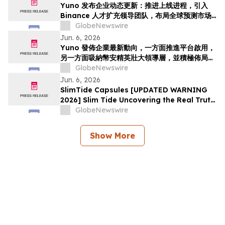
รณ์ทั่วโล…
Yuno 发布企业动态更新：推进上线进程，引入
Binance 人才扩充领导团队，布局全球预测市场
增长
GlobeNewswire
Jun. 6, 2026
Yuno 發佈企業最新動向，一方面推進平台啟用，
另一方面吸納幣安精英壯大領導層，並積極佈局全
球預測市場增長
GlobeNewswire
Jun. 6, 2026
SlimTide Capsules [UPDATED WARNING
2026] Slim Tide Uncovering the Real Truth
Behind the Trending Weight Loss
GlobeNewswire
Supplement
Show More