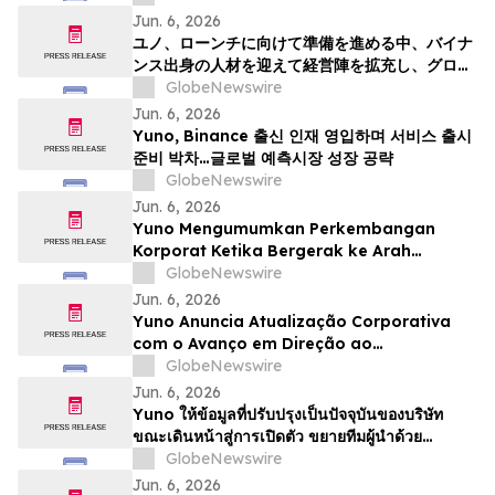
Talenta dari Binance, dan Bersiap
Jun. 6, 2026
Mendorong Pertumbuhan Pasar Prediksi
ユノ、ローンチに向けて準備を進める中、バイナ
Global
ンス出身の人材を迎えて経営陣を拡充し、グロー
バルな予測市場の成長に向けた体制を整える
GlobeNewswire
Jun. 6, 2026
Yuno, Binance 출신 인재 영입하며 서비스 출시
준비 박차…글로벌 예측시장 성장 공략
GlobeNewswire
Jun. 6, 2026
Yuno Mengumumkan Perkembangan
Korporat Ketika Bergerak ke Arah
Pelancaran, Memperkukuhkan Pasukan
GlobeNewswire
Kepimpinan dengan Bakat dari Binance
Jun. 6, 2026
dan Bersedia untuk Pertumbuhan
Yuno Anuncia Atualização Corporativa
Pasaran Ramalan Global
com o Avanço em Direção ao
Lançamento, Expande a Equipe de
GlobeNewswire
Liderança com Talentos da Binance, e Se
Jun. 6, 2026
Posiciona para o Crescimento do
Yuno ให้ข้อมูลที่ปรับปรุงเป็นปัจจุบันของบริษัท
Mercado Global de Previsões
ขณะเดินหน้าสู่การเปิดตัว ขยายทีมผู้นำด้วย
บุคลากรที่มีความสามารถจาก Binance และวาง
GlobeNewswire
ตำแหน่งเพื่อรองรับการเติบโตของตลาดการคาดกา
Jun. 6, 2026