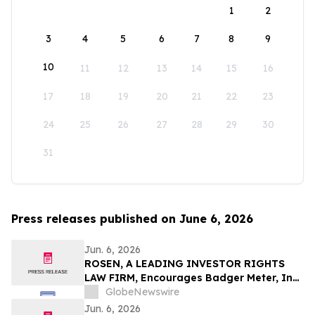
1
2
3
4
5
6
7
8
9
10
11
12
13
14
15
16
17
18
19
20
21
22
23
24
25
26
27
28
29
30
31
Press releases published on June 6, 2026
Jun. 6, 2026
ROSEN, A LEADING INVESTOR RIGHTS
LAW FIRM, Encourages Badger Meter, Inc.
Investors to Secure Counsel Before
GlobeNewswire
Important Deadline in Securities Class
Jun. 6, 2026