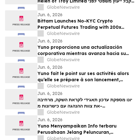
Helen of Troy Limited לקבל ייעוץ משפטי לפני
המועד האחרון החשוב בתביעה ייצוגית בניירות
GlobeNewswire
ערך – HELE
Jun. 6, 2026
Bittam Launches No-KYC Crypto
Perpetual Futures Trading with 200x
Leverage and ＄100 Deposit Bonus
GlobeNewswire
Jun. 6, 2026
Yuno proporciona una actualización
corporativa mientras avanza hacia su
lanzamiento, amplía su equipo directivo
GlobeNewswire
con talento proveniente de Binance y se
Jun. 6, 2026
posiciona para el crecimiento global de
Yuno fait le point sur ses activités alors
los mercados de predicción
qu’elle se prépare à son lancement,
enrichit son équipe de direction de
GlobeNewswire
talents issus de Binance et se positionne
Jun. 6, 2026
pour tirer parti de l’essor mondial du
יונו מספקת עדכון תאגידי לקראת השקה, מרחיבה
marché prédictifs
את צוות ההנהגה עם כישרונות מ-
GlobeNewswire
Binanceוממקמת עמדות לצמיחת שוק חיזוי עולמי
Jun. 6, 2026
Yuno Menyampaikan Info terbaru
Perusahaan Jelang Peluncuran,
Memperluas Tim Pemimpin dengan
GlobeNewswire