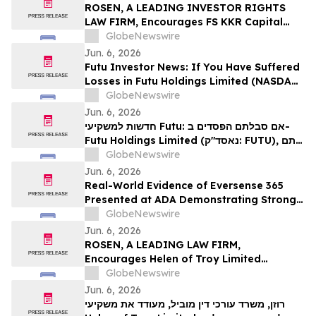
Action - BMI
ROSEN, A LEADING INVESTOR RIGHTS
LAW FIRM, Encourages FS KKR Capital
Corp. Investors to Secure Counsel Before
GlobeNewswire
Important Deadline in Securities Class
Jun. 6, 2026
Action – FSK
Futu Investor News: If You Have Suffered
Losses in Futu Holdings Limited (NASDAQ:
FUTU), You Are Encouraged to Contact
GlobeNewswire
The Rosen Law Firm About Your Rights
Jun. 6, 2026
חדשות למשקיעי Futu: אם סבלתם הפסדים ב-
Futu Holdings Limited (נאסד"ק: FUTU), אתם
מוזמנים ליצור קשר עם משרד רוזן עורכי דין בנוגע
GlobeNewswire
לזכויותיכם.
Jun. 6, 2026
Real-World Evidence of Eversense 365
Presented at ADA Demonstrating Strong
Performance and Patient Impact in Both
GlobeNewswire
Open and Closed Loop Systems
Jun. 6, 2026
ROSEN, A LEADING LAW FIRM,
Encourages Helen of Troy Limited
Investors to Secure Counsel Before
GlobeNewswire
Important Deadline in Securities Class
Jun. 6, 2026
Action – HELE
רוזן, משרד עורכי דין מוביל, מעודד את משקיעי