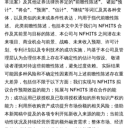
革法案》及其他证券法律所界定的“前瞻性陈述”。 诸如“预
计”、“将会”、“预测”、“估计”、“继续”等词汇及其各种变
体，以及类似的未来或条件性表达，均用于指代前瞻性陈
述。 此类前瞻性陈述，包括本文中关于我们与 NFHITS 合
作及其前景与目标的陈述、本公司与 NFHITS 之间潜在未
来项目、商业机会与前景、战略、未来收入预期、许可计
划、专利计划以及专利技术的成功实施，均基于本公司及管
理层认为合理但本质上存在不确定性的估计与假设。 敬请
读者谨慎对待这些前瞻性陈述，避免过度依赖。 实际结果
可能因多种风险和不确定性因素而与上述前瞻性陈述存在重
大差异，包括但不限于以下方面：我们实现与 NFHITS 拟
议合作预期效益的能力；拓展与 NFHITS 潜在合作的能
力；成功运用已获授权及已取得授权通知的所有知识产权的
能力；利用所收购资产成功提升市场份额的相关风险；借助
本新闻稿中提及的各项专利开拓新收入来源的能力；当前流
动性状况及持续经营所需的额外融资需求；整体市场、经济