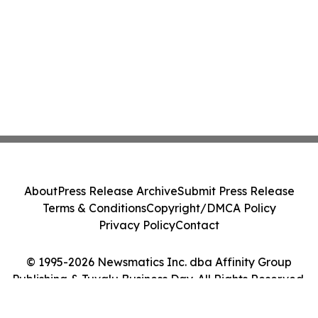
About
Press Release Archive
Submit Press Release
Terms & Conditions
Copyright/DMCA Policy
Privacy Policy
Contact
© 1995-2026 Newsmatics Inc. dba Affinity Group
Publishing & Tuvalu Business Day. All Rights Reserved.
Cookie Settings / Your Privacy Choices