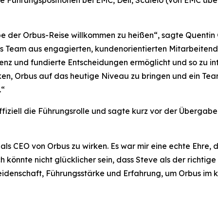
 Führungspositionen bei EMC, Dell, Scaleio (von EMC ü
ppe der Orbus-Reise willkommen zu heißen“, sagte Quentin 
iges Team aus engagierten, kundenorientierten Mitarbeiten
nz und fundierte Entscheidungen ermöglicht und so zu int
nken, Orbus auf das heutige Niveau zu bringen und ein Te
.“
iziell die Führungsrolle und sagte kurz vor der Übergab
 als CEO von Orbus zu wirken. Es war mir eine echte Ehre, d
könnte nicht glücklicher sein, dass Steve als der richti
Leidenschaft, Führungsstärke und Erfahrung, um Orbus im