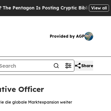
ntagon Is Posting Cryptic Biblical Messages on 
View all
Provided by AGP
Share
tive Officer
wie die globale Marktexpansion weiter