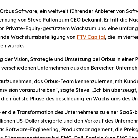
us Software, ein weltweit führender Anbieter von Softw
nnung von Steve Fulton zum CEO bekannt. Er tritt die Na
n Private-Equity-gestütztem Wachstum und eine umfangr
tende Wachstumsbeteiligung von
FTV Capital
, die im vier
en wurde.
ung der Vision, Strategie und Umsetzung bei Orbus in einer 
ei verschiedenen Unternehmen aus den Bereichen Unterneh
it aufzunehmen, das Orbus-Team kennenzulernen, mit Kunde
vision voranzutreiben“, sagte Steve. „Ich bin überzeugt,
r die nächste Phase des beschleunigten Wachstums des U
 er die Transformation des Unternehmens zu einer SaaS-bas
lionen US-Dollar steigerte und den Verkauf des Unternehm
 das Software-Engineering, Produktmanagement, die Preis