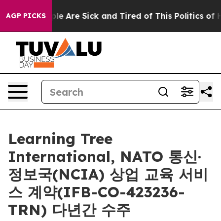
in: “People Are Sick and Tired of This Politics of Hat
AGP PICKS
Learning Tree
International, NATO 통신·
정보국(NCIA) 상업 교육 서비
스 계약(IFB-CO-423236-
TRN) 다년간 수주