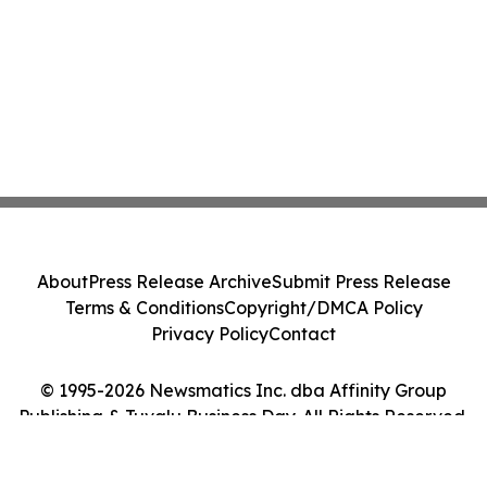
About
Press Release Archive
Submit Press Release
Terms & Conditions
Copyright/DMCA Policy
Privacy Policy
Contact
© 1995-2026 Newsmatics Inc. dba Affinity Group
Publishing & Tuvalu Business Day. All Rights Reserved.
Cookie Settings / Your Privacy Choices